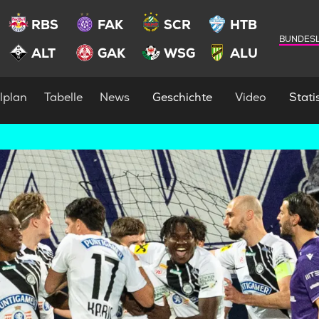
RBS
FAK
SCR
HTB
BUNDESL
ALT
GAK
WSG
ALU
lplan
Tabelle
News
Geschichte
Video
Statis