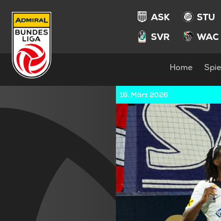
ASK
STU
SVR
WAC
Home
Spie
16. März 2026