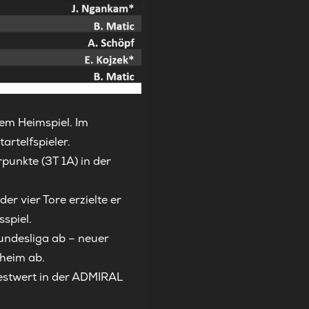
nem Heimspiel. Im
artelfspieler.
punkte (3T 1A) in der
r vier Tore erzielte er
spiel.
Bundesliga ab – neuer
aheim ab.
Bestwert in der ADMIRAL