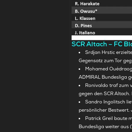
SCR Altach – FC Bl
Srdjan Hrstic erziel
Gegensatz zum Tor gegen
Mohamed Ouédraogo er
ADMIRAL Bundesliga ge
Ronivaldo traf zum v
gegen den SCR Altach. 
Sandro Ingolitsch li
persönlicher Bestwert. 
Patrick Greil baute 
Bundesliga weiter aus (7