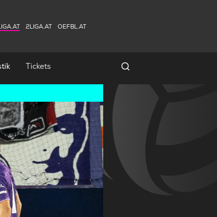
IGA.AT
2LIGA.AT
OEFBL.AT
tik
Tickets
Spielersuche