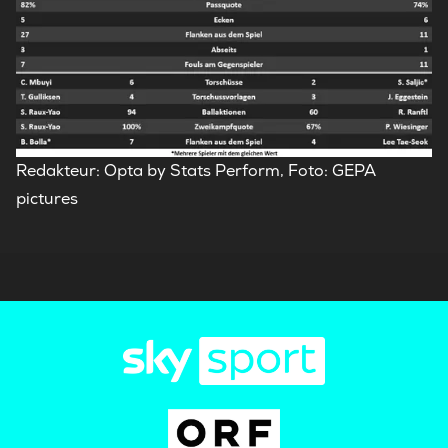
Redakteur: Opta by Stats Perform, Foto: GEPA
pictures