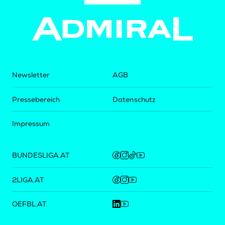
Newsletter
AGB
Pressebereich
Datenschutz
Impressum
BUNDESLIGA.AT
2LIGA.AT
OEFBL.AT