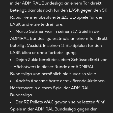
in der ADMIRAL Bundesliga an einem Tor direkt
beteiligt, damals noch für den LASK gegen den SK
Rapid. Renner absolvierte 123 BL-Spiele für den
LASK und erzielte drei Tore.
Marco Sulzner war in seinem 17. Spiel in der
ADMIRAL Bundesliga erstmals an einem Tor direkt
beteiligt (Assist). In seinen 11 BL-Spielen für den
LASK blieb er ohne Torbeteiligung.
Dejan Zukic bereitete sieben Schüsse direkt vor
– Höchstwert in dieser Runde der ADMIRAL
Bundesliga und persönlich nie zuvor so viele.
Andrés Andrade hatte acht klärende Aktionen –
Höchstwert in diesem Spiel der ADMIRAL
Bundesliga.
Der RZ Pellets WAC gewann seine letzten fünf
Spiele in der ADMIRAL Bundesliga gegen den