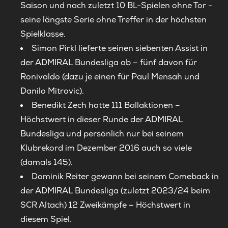
Saison und nach zuletzt 10 BL-Spielen ohne Tor -
seine längste Serie ohne Treffer in der höchsten
Spielklasse.
Simon Pirkl lieferte seinen siebenten Assist in
der ADMIRAL Bundesliga ab – fünf davon für
Ronivaldo (dazu je einen für Paul Mensah und
Danilo Mitrovic).
Benedikt Zech hatte 111 Ballaktionen –
Höchstwert in dieser Runde der ADMIRAL
Bundesliga und persönlich nur bei seinem
Klubrekord im Dezember 2016 auch so viele
(damals 145).
Dominik Reiter gewann bei seinem Comeback in
der ADMIRAL Bundesliga (zuletzt 2023/24 beim
SCR Altach) 12 Zweikämpfe – Höchstwert in
diesem Spiel.