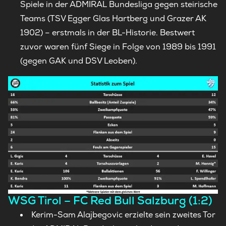
Spiele in der ADMIRAL Bundesliga gegen steirische
Teams (TSV Egger Glas Hartberg und Grazer AK
1902) – erstmals in der BL-Historie. Bestwert
zuvor waren fünf Siege in Folge von 1989 bis 1991
(gegen GAK und DSV Leoben).
WSG Tirol – FC Red Bull Salzburg (1:2)
Kerim-Sam Alajbegovic erzielte sein zweites Tor