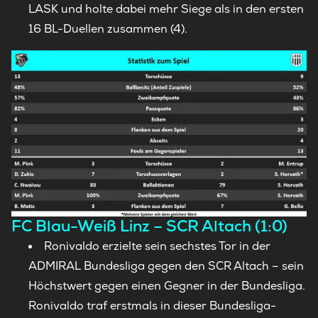
LASK und holte dabei mehr Siege als in den ersten
16 BL-Duellen zusammen (4).
FC Blau-Weiß Linz – SCR Altach (1:0)
Ronivaldo erzielte sein sechstes Tor in der
ADMIRAL Bundesliga gegen den SCR Altach – sein
Höchstwert gegen einen Gegner in der Bundesliga.
Ronivaldo traf erstmals in dieser Bundesliga-