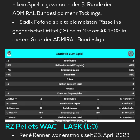
– kein Spieler gewann in der 8. Runde der
ADMIRAL Bundesliga mehr Tacklings.
Sadik Fofana spielte die meisten Pässe ins
gegnerische Drittel (13) beim Grazer AK 1902 in
diesem Spiel der ADMIRAL Bundesliga.
RZ Pellets WAC – LASK (1:0)
René Renner war erstmals seit 23. April 2023