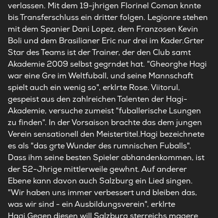
verlassen. Mit dem 19-jhrigen Florinel Coman knnte
bis Transferschluss ein dritter folgen. Legionre stehen
mit dem Spanier Dani Lopez, dem Franzosen Kevin
Boli und dem Brasilianer Eric nur drei im Kader.Grter
Star des Teams ist der Trainer, der den Club samt
Akademie 2009 selbst gegrndet hat. "Gheorghe Hagi
war eine Gre im Weltfuball, und seine Mannschaft
spielt auch ein wenig so", erklrte Rose. Viitorul,
gespeist aus den zahlreichen Talenten der Hagi-
Akademie, versuche zumeist "fuballerische Lsungen
zu finden". In der Vorsaison brachte das dem jungen
Verein sensationell den Meistertitel.Hagi bezeichnete
es als "das grte Wunder des rumnischen Fuballs".
Dass ihm seine besten Spieler abhandenkommen, ist
der 52-Jhrige mittlerweile gewhnt. Auf anderer
Ebene kann davon auch Salzburg ein Lied singen.
"Wir haben uns immer verbessert und bleiben das,
was wir sind - ein Ausbildungsverein", erklrte
Hagi.Gegen diesen will Salzburg sterreichs magere