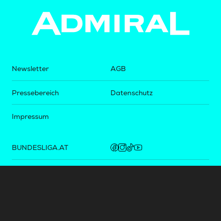
Newsletter
AGB
Pressebereich
Datenschutz
Impressum
BUNDESLIGA.AT
2LIGA.AT
OEFBL.AT