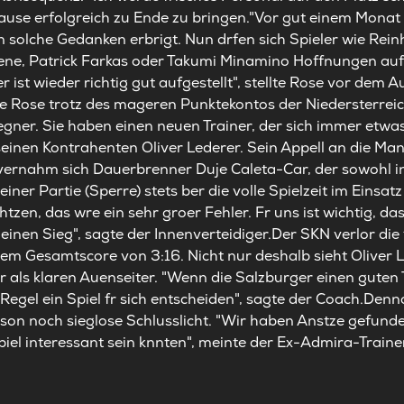
ause erfolgreich zu Ende zu bringen."Vor gut einem Monat 
 solche Gedanken erbrigt. Nun drfen sich Spieler wie Rein
e, Patrick Farkas oder Takumi Minamino Hoffnungen auf e
 ist wieder richtig gut aufgestellt", stellte Rose vor dem 
te Rose trotz des mageren Punktekontos der Niedersterreic
ner. Sie haben einen neuen Trainer, der sich immer etwas ei
seinen Kontrahenten Oliver Lederer. Sein Appell an die Ma
 vernahm sich Dauerbrenner Duje Caleta-Car, der sowohl in
r Partie (Sperre) stets ber die volle Spielzeit im Einsatz 
htzen, das wre ein sehr groer Fehler. Fr uns ist wichtig, d
einen Sieg", sagte der Innenverteidiger.Der SKN verlor die 
 dem Gesamtscore von 3:16. Nicht nur deshalb sieht Oliver
 als klaren Auenseiter. "Wenn die Salzburger einen gute
Regel ein Spiel fr sich entscheiden", sagte der Coach.Denn
ison noch sieglose Schlusslicht. "Wir haben Anstze gefund
Spiel interessant sein knnten", meinte der Ex-Admira-Traine