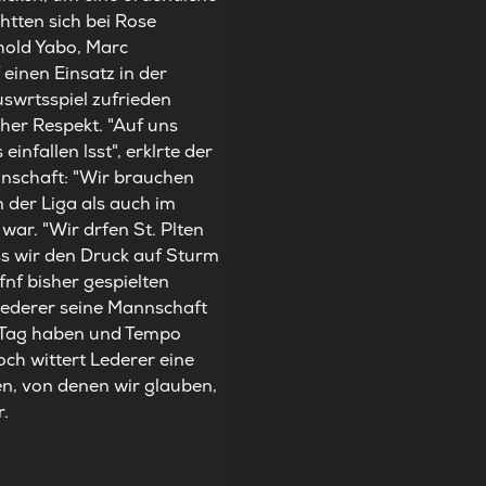
htten sich bei Rose
hold Yabo, Marc
inen Einsatz in der
Auswrtsspiel zufrieden
her Respekt. "Auf uns
nfallen lsst", erklrte der
nnschaft: "Wir brauchen
 der Liga als auch im
war. "Wir drfen St. Plten
ass wir den Druck auf Sturm
fnf bisher gespielten
 Lederer seine Mannschaft
n Tag haben und Tempo
och wittert Lederer eine
en, von denen wir glauben,
r.