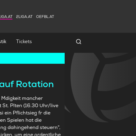
IGA.AT
2LIGA.AT
OEFBL.AT
tik
Tickets
Spielersuche
auf Rotation
e Mdigkeit mancher
St. Plten (16.30 Uhr/live
 ein Pflichtsieg fr die
en Spielen hat die
ning dahingehend steuern",
icken, um eine ordentliche