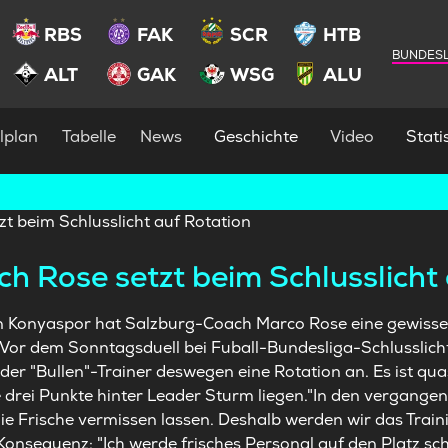
RBS
FAK
SCR
HTB
BUNDESL
ALT
GAK
WSG
ALU
lplan
Tabelle
News
Geschichte
Video
Statis
h Rose setzt beim Schlusslicht 
en Konyaspor hat Salzburg-Coach Marco Rose eine gewiss
Vor dem Sonntagsduell bei Fuball-Bundesliga-Schlusslicht 
er "Bullen"-Trainer deswegen eine Rotation an. Es ist quasi
e drei Punkte hinter Leader Sturm liegen."In den vergangen
die Frische vermissen lassen. Deshalb werden wir das Trai
Konsequenz: "Ich werde frisches Personal auf den Platz sch