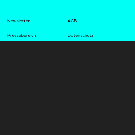
Newsletter
AGB
Pressebereich
Datenschutz
Impressum
BUNDESLIGA.AT
2LIGA.AT
OEFBL.AT
Fotos copyright by