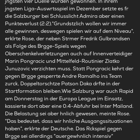
jngsten vier Duelle wurden gewonnen. In ihrem
jngsten Liga-Auswrtsspiel im Dezember setzte es fr
die Salzburger bei Schlusslicht Admira aber einen
Punkteverlust (2:2)."Grundstzlich wollen wir immer
alle gewinnen, deswegen spielen wir auf dem Niveau",
erklrte Rose, der neben Strmer Fredrik Gulbrandsen
als Folge des Brgge-Spiels wegen
Oberschenkelverletzungen auch auf Innenverteidiger
Marin Pongracic und Mittelfeld-Routinier Zlatko
Junuzovic verzichten muss. Statt Pongracic kehrt der
gegen Brgge gesperrte Andre Ramalho ins Team
zurck, Doppeltorschtze Patson Daka drfte in der
Startformation bleiben.Wie Salzburg war auch Rapid
am Donnerstag in der Europa League im Einsatz,
kassierte dort aber eine 0:4-Abfuhr bei Inter Mailand.
Die Belastung sei aber hnlich gewesen, meinte Rose.
"Das bedeutet, dass wir hnliche Ausgangssituationen
haben", erklrte der Deutsche. Das Rckspiel gegen
Brgge sei allerdings "auergewhnlich intensiv"