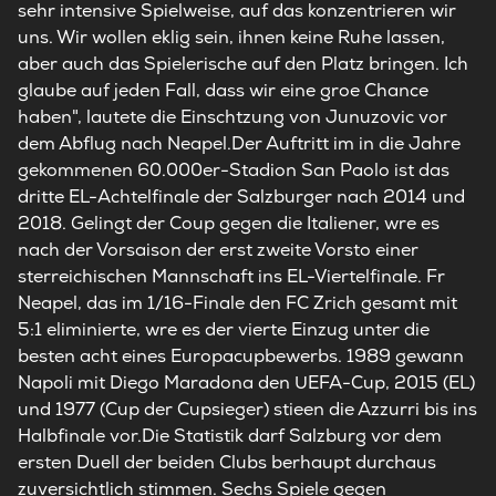
sehr intensive Spielweise, auf das konzentrieren wir
uns. Wir wollen eklig sein, ihnen keine Ruhe lassen,
aber auch das Spielerische auf den Platz bringen. Ich
glaube auf jeden Fall, dass wir eine groe Chance
haben", lautete die Einschtzung von Junuzovic vor
dem Abflug nach Neapel.Der Auftritt im in die Jahre
gekommenen 60.000er-Stadion San Paolo ist das
dritte EL-Achtelfinale der Salzburger nach 2014 und
2018. Gelingt der Coup gegen die Italiener, wre es
nach der Vorsaison der erst zweite Vorsto einer
sterreichischen Mannschaft ins EL-Viertelfinale. Fr
Neapel, das im 1/16-Finale den FC Zrich gesamt mit
5:1 eliminierte, wre es der vierte Einzug unter die
besten acht eines Europacupbewerbs. 1989 gewann
Napoli mit Diego Maradona den UEFA-Cup, 2015 (EL)
und 1977 (Cup der Cupsieger) stieen die Azzurri bis ins
Halbfinale vor.Die Statistik darf Salzburg vor dem
ersten Duell der beiden Clubs berhaupt durchaus
zuversichtlich stimmen. Sechs Spiele gegen