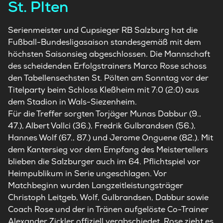
St. Plten
Serienmeister und Cupsieger RB Salzburg hat die
Fußball-Bundesligasaison standesgemäß mit dem
höchsten Saisonsieg abgeschlossen. Die Mannschaft
des scheidenden Erfolgstrainers Marco Rose schoss
den Tabellensechsten St. Pölten am Sonntag vor der
Titelparty beim Schloss Kleßheim mit 7:0 (2:0) aus
dem Stadion in Wals-Siezenheim.
Für die Treffer sorgten Torjäger Munas Dabbur (9.,
47.), Albert Vallci (36.), Fredrik Gulbrandsen (56.),
Hannes Wolf (67., 87.) und Jerome Onguene (82.). Mit
dem Kantersieg vor dem Empfang des Meistertellers
blieben die Salzburger auch im 64. Pflichtspiel vor
Heimpublikum in Serie ungeschlagen. Vor
Matchbeginn wurden Langzeitleistungsträger
Christoph Leitgeb, Wolf, Gulbrandsen, Dabbur sowie
Coach Rose und der in Tränen aufgelöste Co-Trainer
Alexander Zickler offiziell verabschiedet. Rose zieht es