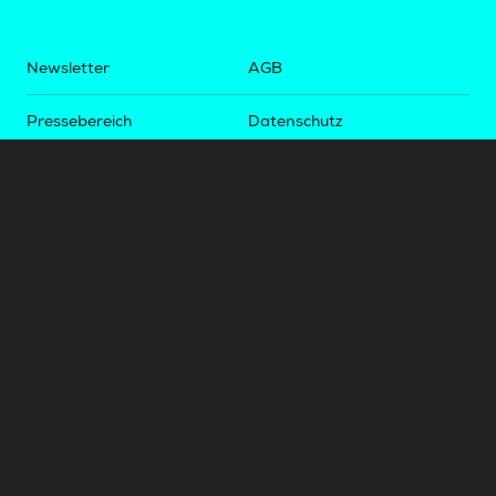
Newsletter
AGB
Pressebereich
Datenschutz
Impressum
BUNDESLIGA.AT
2LIGA.AT
OEFBL.AT
Fotos copyright by