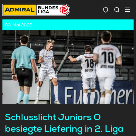
Spielersuc
03. Mai 2022
Schlusslicht Juniors O
besiegte Liefering in 2. Liga