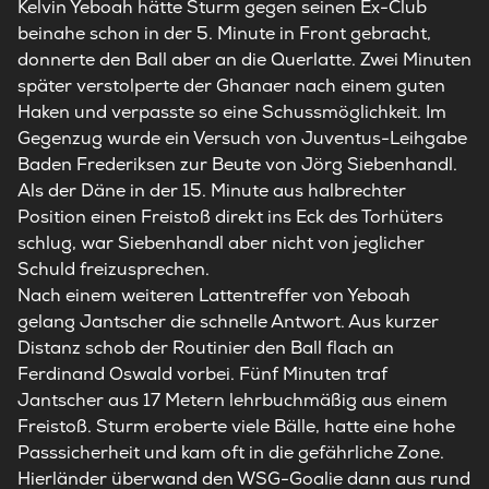
Kelvin Yeboah hätte
Sturm
gegen seinen Ex-Club
beinahe schon in der 5. Minute in Front gebracht,
donnerte den Ball aber an die Querlatte. Zwei Minuten
später verstolperte der Ghanaer nach einem guten
Haken und verpasste so eine Schussmöglichkeit. Im
Gegenzug wurde ein Versuch von Juventus-Leihgabe
Baden Frederiksen zur Beute von Jörg Siebenhandl.
Als der Däne in der 15. Minute aus halbrechter
Position einen Freistoß direkt ins Eck des Torhüters
schlug, war Siebenhandl aber nicht von jeglicher
Schuld freizusprechen.
Nach einem weiteren Lattentreffer von Yeboah
gelang Jantscher die schnelle Antwort. Aus kurzer
Distanz schob der Routinier den Ball flach an
Ferdinand Oswald vorbei. Fünf Minuten traf
Jantscher aus 17 Metern lehrbuchmäßig aus einem
Freistoß.
Sturm
eroberte viele Bälle, hatte eine hohe
Passsicherheit und kam oft in die gefährliche Zone.
Hierländer überwand den WSG-Goalie dann aus rund