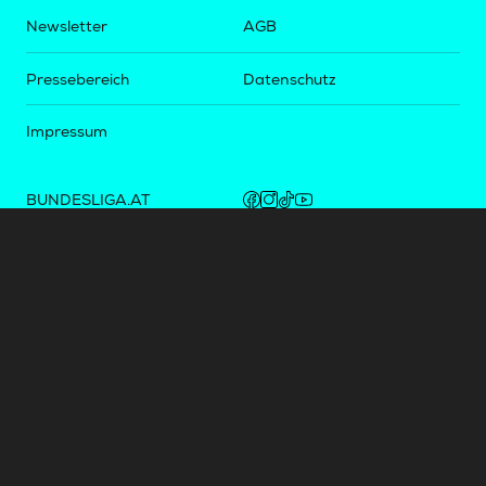
Newsletter
AGB
Pressebereich
Datenschutz
Impressum
BUNDESLIGA.AT
2LIGA.AT
OEFBL.AT
Fotos copyright by
©
2026
Österreichische Fußball-Bundesliga. Alle Rechte vorbehalten.