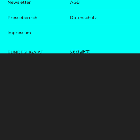
Newsletter
AGB
Pressebereich
Datenschutz
Impressum
BUNDESLIGA.AT
2LIGA.AT
OEFBL.AT
Fotos copyright by
©
2026
Österreichische Fußball-Bundesliga. Alle Rechte vorbehalten.