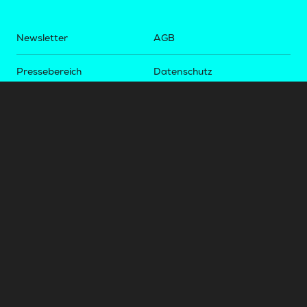
Newsletter
AGB
Pressebereich
Datenschutz
Impressum
BUNDESLIGA.AT
2LIGA.AT
OEFBL.AT
Fotos copyright by
©
2026
Österreichische Fußball-Bundesliga. Alle Rechte vorbehalten.