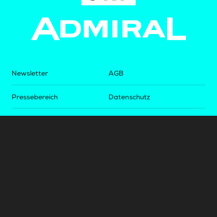
Newsletter
AGB
Pressebereich
Datenschutz
Impressum
BUNDESLIGA.AT
2LIGA.AT
OEFBL.AT