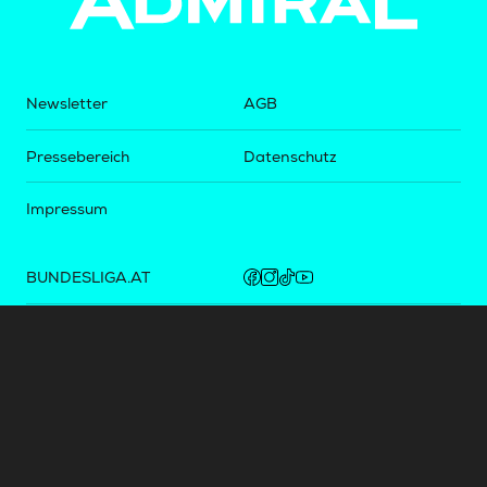
Newsletter
AGB
Pressebereich
Datenschutz
Impressum
BUNDESLIGA.AT
2LIGA.AT
OEFBL.AT
Fotos copyright by