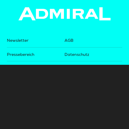
Newsletter
AGB
Pressebereich
Datenschutz
Impressum
BUNDESLIGA.AT
2LIGA.AT
OEFBL.AT