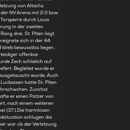
letzung von Altachs
n der NV Arena mit 2:0 bzw.
 Torsperre durch Louis
rung in der zweiten
ang drei. St. Plten liegt
reignete sich in der 44.
 blieb bewusstlos liegen.
rteidiger offenbar
de Zech schlielich auf
fert. Begleitet wurde er
 ausgetauscht wurde. Auch
Luckassen hatte St. Plten
wehrschwchen: Zunchst
afte er einen Patzer von
ert, nach einem weiteren
ei (37.).Die harmlosen
dsituation schlugen die
ber war ob der Verletzung