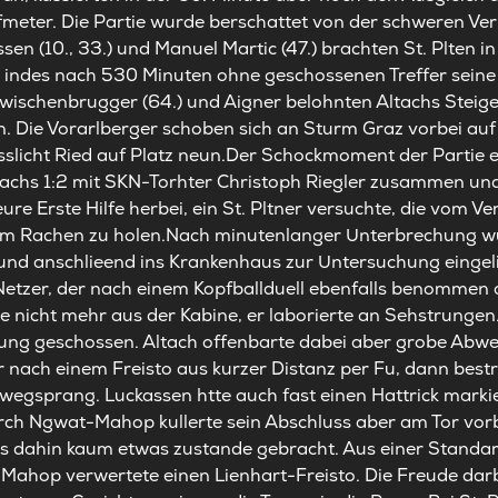
fmeter. Die Partie wurde berschattet von der schweren Ver
sen (10., 33.) und Manuel Martic (47.) brachten St. Plten i
e indes nach 530 Minuten ohne geschossenen Treffer seine
ischenbrugger (64.) und Aigner belohnten Altachs Steige
n. Die Vorarlberger schoben sich an Sturm Graz vorbei auf R
usslicht Ried auf Platz neun.Der Schockmoment der Partie e
ltachs 1:2 mit SKN-Torhter Christoph Riegler zusammen und
eure Erste Hilfe herbei, ein St. Pltner versuchte, die vom Ve
em Rachen zu holen.Nach minutenlanger Unterbrechung wur
und anschlieend ins Krankenhaus zur Untersuchung eingelie
Netzer, der nach einem Kopfballduell ebenfalls benommen
 nicht mehr aus der Kabine, er laborierte an Sehstrungen.
rung geschossen. Altach offenbarte dabei aber grobe Ab
 nach einem Freisto aus kurzer Distanz per Fu, dann bestr
 wegsprang. Luckassen htte auch fast einen Hattrick marki
rch Ngwat-Mahop kullerte sein Abschluss aber am Tor vorb
bis dahin kaum etwas zustande gebracht. Aus einer Standar
Mahop verwertete einen Lienhart-Freisto. Die Freude dar