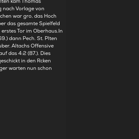
 Plten kam Thomas
og nach Vorlage von
schen war gro, das Hoch
ber das gesamte Spielfeld
n erstes Tor im Oberhaus.In
9.) dann Pech. St. Plten
ber. Altachs Offensive
uf das 4:2 (87.). Dies
eschickt in den Rcken
rger warten nun schon