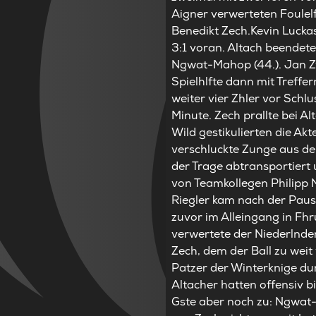
Aigner verwerteten Foulel
Benedikt Zech.Kevin Luckas
3:1 voran. Altach beendet
Ngwat-Mahop (44.). Jan Zw
Spielhlfte dann mit Treffer
weiter vier Zhler vor Schl
Minute. Zech prallte bei A
Wild gestikulierten die Akt
verschluckte Zunge aus d
der Trage abtransportiert 
von Teamkollegen Philipp 
Riegler kam nach der Pause
zuvor im Alleingang in Fh
verwertete der Niederlnder
Zech, dem der Ball zu weit
Patzer der Winterknige du
Altacher hatten offensiv 
Gste aber noch zu: Ngwat-