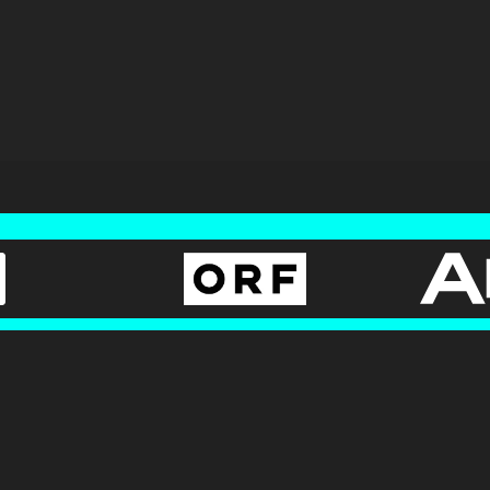
AGB
BUNDESLIGA.AT
Datenschutz
2LIGA.AT
OEFBL.AT