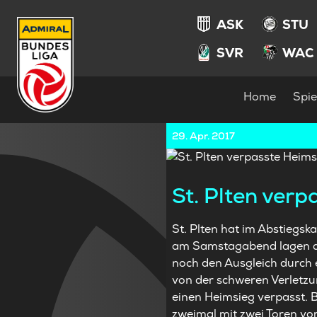
ASK
STU
SVR
WAC
Home
Spie
29. Apr. 2017
St. Plten ver
St. Plten hat im Abstiegs
am Samstagabend lagen die
noch den Ausgleich durch 
von der schweren Verletzu
einen Heimsieg verpasst.
zweimal mit zwei Toren vo