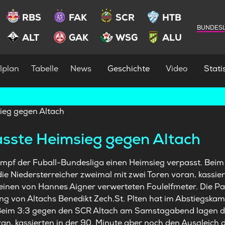
RBS
FAK
SCR
HTB
BUNDESL
ALT
GAK
WSG
ALU
lplan
Tabelle
News
Geschichte
Video
Statis
passte Heimsieg gegen Altach
kampf der Fuball-Bundesliga einen Heimsieg verpasst. Bei
 Niedersterreicher zweimal mit zwei Toren voran, kassier
einen von Hannes Aigner verwerteten Foulelfmeter. Die Pa
ng von Altachs Benedikt Zech.St. Plten hat im Abstiegska
 Beim 3:3 gegen den SCR Altach am Samstagabend lagen di
ran, kassierten in der 90. Minute aber noch den Ausgleich