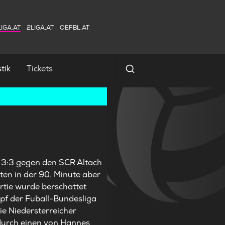
IGA.AT
2LIGA.AT
OEFBL.AT
tik
Tickets
Spielersuche
m 3:3 gegen den SCR Altach
ten in der 90. Minute aber
rtie wurde berschattet
mpf der Fuball-Bundesliga
e Niedersterreicher
 durch einen von Hannes