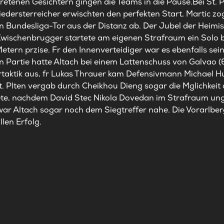
tretenen Gesichtern gingen die Teams in die Pause.Bei St.
 Niedersterreicher erwischten den perfekten Start, Martic z
n Bundesliga-Tor aus der Distanz ab. Der Jubel der Heimi
 Zwischenbrugger startete am eigenen Strafraum ein Solo 
etern przise. Fr den Innenverteidiger war es ebenfalls sei
 Partie hatte Altach bei einem Lattenschuss von Galvao (6
taktik aus, fr Lukas Thrauer kam Defensivmann Michael Hu
t. Plten vergab durch Cheikhou Dieng sogar die Mglichkeit a
tete, nachdem David Stec Nikola Dovedan im Strafraum ung
ar Altach sogar noch dem Siegtreffer nahe. Die Vorarlbe
len Erfolg.