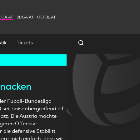
IGA.AT
2LIGA.AT
OEFBL.AT
tik
Tickets
Spielersuche
 knacken
der Fuball-Bundesliga
 seit saisonbergreifend elf
latz. Die Austria machte
ageren Offensiv-
die defensive Stabilitt.
reut mich einfach, dass wir