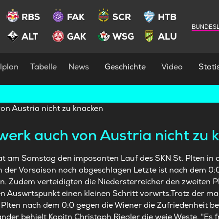
RBS
FAK
SCR
HTB
BUNDESL
ALT
GAK
WSG
ALU
lplan
Tabelle
News
Geschichte
Video
Statis
lwerk auch von Austria nicht zu
at am Samstag den imposanten Lauf des SKN St. Plten in 
n der Vorsaison noch abgeschlagen Letzte ist nach dem 0:0
n. Zudem verteidigten die Niedersterreicher den zweiten P
n Auswrtspunkt einen kleinen Schritt vorwrts.Trotz der m
Plten nach dem 0:0 gegen die Wiener die Zufriedenheit ber 
nder behielt Kapitn Christoph Riegler die weie Weste. "Es f