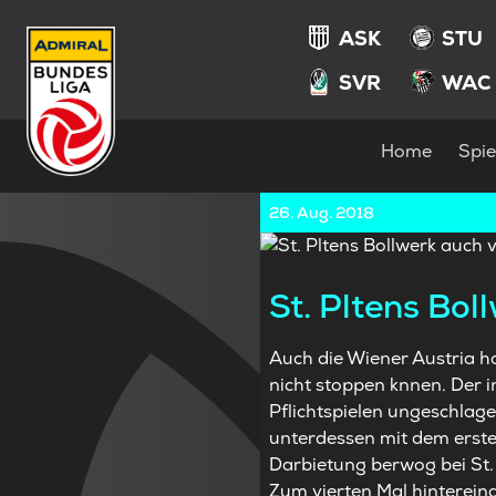
ASK
STU
SVR
WAC
Home
Spie
26. Aug. 2018
St. Pltens Bol
Auch die Wiener Austria h
nicht stoppen knnen. Der i
Pflichtspielen ungeschlage
unterdessen mit dem erste
Darbietung berwog bei St. 
Zum vierten Mal hintereina