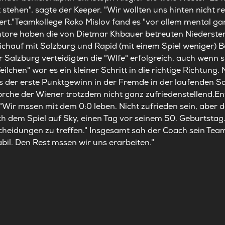
tehen", sagte der Keeper. "Wir wollten uns hinten nicht rei
ert."Teamkollege Roko Mislov fand es "vor allem mental ga
entore haben die von Dietmar Khbauer betreuten Niederster
leichauf mit Salzburg und Rapid (mit einem Spiel weniger) B
r Salzburg verteidigten die "Wlfe" erfolgreich, auch wenn s
eilchen" war es ein kleiner Schritt in die richtige Richtung.
 der erste Punktgewinn in der Fremde in der laufenden S
prche der Wiener trotzdem nicht ganz zufriedenstellend.Ent
 "Wir mssen mit dem 0:0 leben. Nicht zufrieden sein, aber d
h dem Spiel auf Sky, einen Tag vor seinem 50. Geburtstag.
scheidungen zu treffen." Insgesamt sah der Coach sein Tea
bil. Den Rest mssen wir uns erarbeiten."