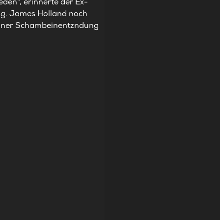
eden", erinnerte der Ex-
ng. James Holland noch
 seiner Schambeinentzndung