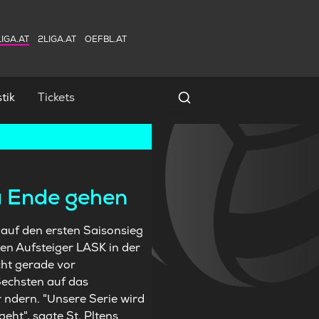
IGA.AT
2LIGA.AT
OEFBL.AT
tik
Tickets
Spielersuche
zu Ende gehen
 auf den ersten Saisonsieg
gen Aufsteiger LASK in der
cht gerade vor
Sechsten auf das
r ndern. "Unsere Serie wird
eht", sagte St. Pltens