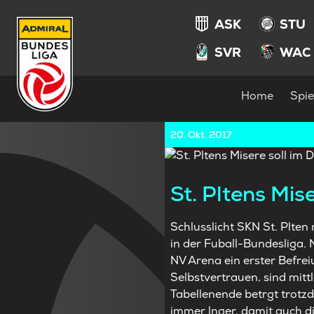
ASK
STU
SVR
WAC
Home
Spie
20. Okt. 2017
St. Pltens Mis
Schlusslicht SKN St. Plte
in der Fuball-Bundesliga. 
NV Arena ein erster Befrei
Selbstvertrauen, sind mitt
Tabellenende betrgt trotzd
immer lnger, damit auch die