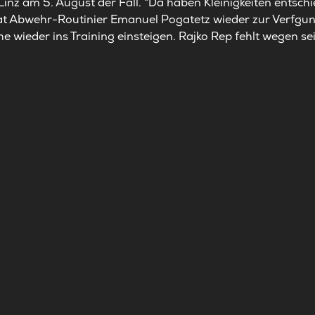
Linz am 5. August der Fall. "Da haben Kleinigkeiten entschi
hat Abwehr-Routinier Emanuel Pogatetz wieder zur Verfgu
che wieder ins Training einsteigen. Rajko Rep fehlt wegen