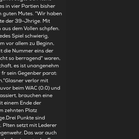
 in vier Partien bisher
dem guten Mutes. "Wir haben
te der 39-Jhrige. Mit
 aus dem Vollen schpfen.
edes Spiel schwierig,
eam vor allem zu Beginn,
mit die Nummer eins der
icht so berragend" waren,
schaft, es ist unangenehm
 fr sein Gegenber parat:
h."Glasner verlor mit
 zuvor beim WAC (0:0) und
kassiert, brauchen eine
it einem Ende der
om zehnten Platz
ge.Drei Punkte sind
. Plten setzt mit Lederer
 Gegenwehr. Das war auch