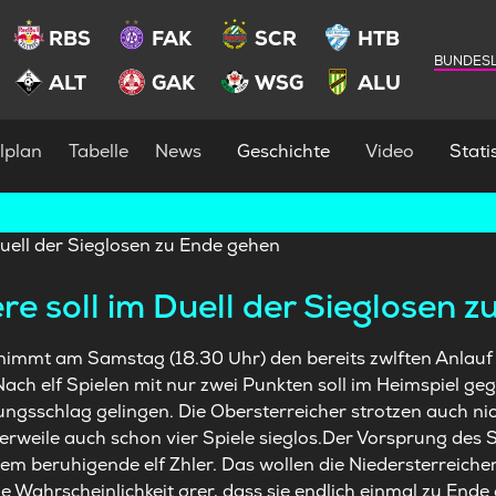
RBS
FAK
SCR
HTB
BUNDESL
ALT
GAK
WSG
ALU
lplan
Tabelle
News
Geschichte
Video
Statis
ere soll im Duell der Sieglosen 
n nimmt am Samstag (18.30 Uhr) den bereits zwlften Anlauf
Nach elf Spielen mit nur zwei Punkten soll im Heimspiel ge
ungsschlag gelingen. Die Obersterreicher strotzen auch ni
lerweile auch schon vier Spiele sieglos.Der Vorsprung des 
em beruhigende elf Zhler. Das wollen die Niedersterreiche
 Wahrscheinlichkeit grer, dass sie endlich einmal zu Ende g