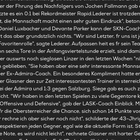
ter der Fhrung des Nachfolgers von Jochen Fallmann gab es
etzte es ein 0:1 bei Rekordmeister Rapid.Lederer ist trotz
t, die Mannschaft macht einen sehr guten Eindruck", beton
Daniel Luxbacher und Devante Parker kann der SKN-Coach
as aber grundstzlich nichts. "Wir sind Letzter, fr uns ist j
Favoritenrolle", sagte Lederer. Aufpassen heit es fr sein T
n sechs Tore in der Anfangsviertelstunde erzielt, sind da
er auswrts noch sieglosen Linzer in den letzten Wochen "n
en geblieben. "Sie haben aber eine sehr interessante Mann
i der Ex-Admira-Coach. Ein besonderes Kompliment hatte er
er Glasner den zur Zeit interessantesten Trainer in sterreic
 bei der Admira und 1:3 gegen Salzburg. Siege gab es auch
cht. "Wir haben in den letzten Spielen zu viele Gegentore 
Offensive und Defensive", gab der LASK-Coach Einblick. M
h fr die Obersterreicher die Chance, sich schon 14 Punkte v
rechne ich aber sicher noch nicht", schilderte der 43-Jhri
respektieren jeden Gegner, egal wie die aktuelle Form ist. St
he Note, es wird nicht leicht", rechnete Glasner mit harter