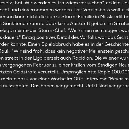
esetzt hat. Wir werden es trotzdem versuchen", erklrte Jau
rscht und einvernommen worden. Der Vereinsboss wollte ein
person kann nicht die ganze Sturm-Familie in Misskredit b
n Sanktionen konnte Jauk keine Auskunft geben. Im Strafe
gelegt, meinte der Sturm-Chef. "Wir knnen nicht sagen, w
s dauert." Einzig positives Detail des Vorfalls war aus Sicht
erden konnte. Einen Spielabbruch habe es in der Geschicht
Jauk. "Wir sind froh, dass kein negativer Meilenstein gesch
 strebt in der Liga derzeit auch Rapid an. Die Wiener wur
m vergangenen Februar zu einer krzlich vom Stndigen Neut
zten Geldstrafe verurteilt. Ursprnglich htte Rapid 100.0
meinte dazu vor einer Woche im ORF-Interview: "Bevor m
 ausschpfen. Das haben wir gemacht. Jetzt sind wir gerade