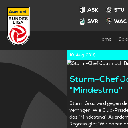
ASK
STU
SVR
WAC
Home
Spie
10. Aug. 2018
Sturm-Chef Ja
"Mindestma"
Sturm Graz wird gegen de
verhngen. Wie Club-Prside
das "Mindestma". Auerdem s
Regress gibt."Wir haben abe