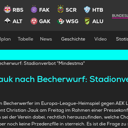
RBS
FAK
SCR
HTB
BUNDESL
ALT
GAK
WSG
ALU
lplan
Tabelle
News
Geschichte
Video
Statis
uk nach Becherwurf: Stadionv
n Becherwerfer im Europa-League-Heimspiel gegen AEK L
nt Christian Jauk am Freitag im Rahmen einer Pressekonfe
ei der Verein dabei, rechtlich herauszufinden, welche Ch
r noch keine Przedenzflle in sterreich. Es ist die Frage zu