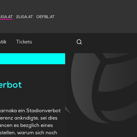
IGA.AT
2LIGA.AT
OEFBL.AT
tik
Tickets
Spielersuche
erbot
arnaka ein Stadionverbot
renz ankndigte, sei dies
ancen es bezglich eines
 stellen, warum sich noch