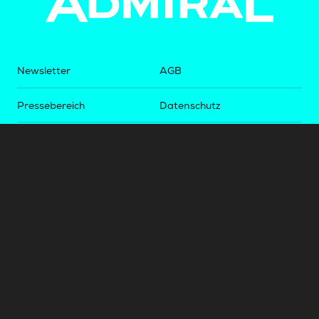
Newsletter
AGB
Pressebereich
Datenschutz
Impressum
BUNDESLIGA.AT
2LIGA.AT
OEFBL.AT
Fotos copyright by