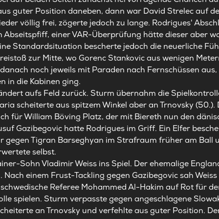
) aus guter Position daneben, dann war David Strelec auf 
eder völlig frei, zögerte jedoch zu lange. Rodrigues' Absch
ein Abseitspfiff, einer VAR-Überprüfung hätte dieser aber w
ine Standardsituation bescherte jedoch die neuerliche Fü
reistoß zur Mitte, wo Gorenc Stankovic aus wenigen Metern
 danach noch jeweils mit Paraden nach Fernschüssen aus,
 in die Kabinen ging.
dert aufs Feld zurück. Sturm übernahm die Spielkontrolle
ria scheiterte aus spitzem Winkel aber an Trnovsky (50.).
ich für William Böving Platz, der mit Biereth nun den däni
suf Gazibegovic hatte Rodrigues im Griff. Ein Elfer besch
i war gegen Tigran Barseghyan im Strafraum früher am Bal
rwertete selbst.
iner-Sohn Vladimir Weiss ins Spiel. Der ehemalige Engla
eld. Nach einem Frust-Tackling gegen Gazibegovic sah Weis
er schwedische Referee Mohammed Al-Hakim auf Rot für de
Rolle spielen. Sturm verpasste gegen angeschlagene Slowa
heiterte an Trnovsky und verfehlte aus guter Position. Der