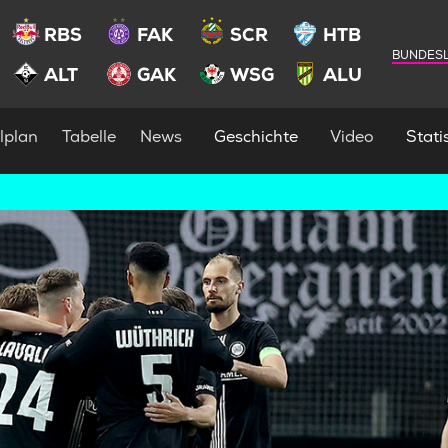
RBS
FAK
SCR
HTB
BUNDESL
ALT
GAK
WSG
ALU
lplan
Tabelle
News
Geschichte
Video
Statis