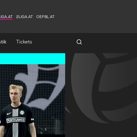
IGA.AT
2LIGA.AT
OEFBL.AT
tik
Tickets
Spielersuche