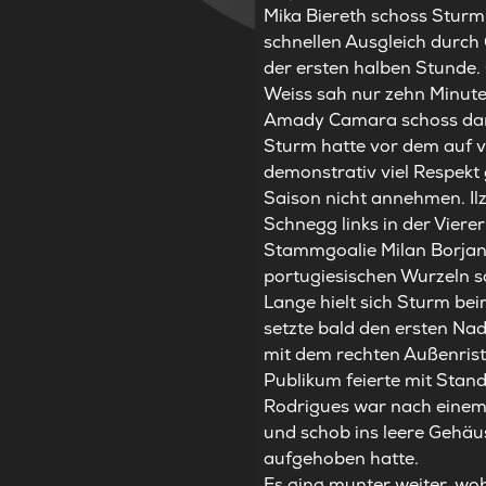
Mika Biereth schoss Sturm
schnellen Ausgleich durch 
der ersten halben Stunde. 
Weiss sah nur zehn Minute
Amady Camara schoss danach
Sturm hatte vor dem auf v
demonstrativ viel Respekt 
Saison nicht annehmen. Ilz
Schnegg links in der Vier
Stammgoalie Milan Borjan.
portugiesischen Wurzeln s
Lange hielt sich Sturm b
setzte bald den ersten Nad
mit dem rechten Außenrist
Publikum feierte mit Stan
Rodrigues war nach einem 
und schob ins leere Gehäu
aufgehoben hatte.
Es ging munter weiter, wo