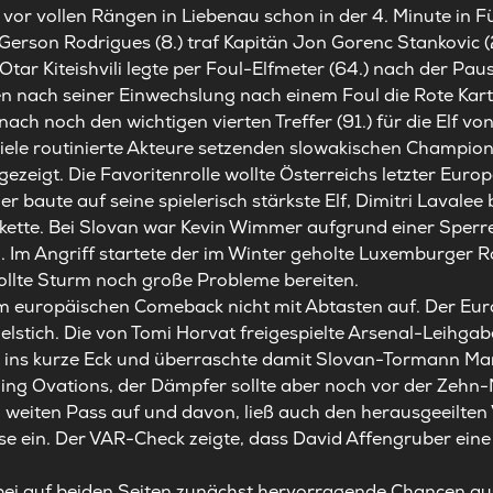
 vor vollen Rängen in Liebenau schon in der 4. Minute in
Gerson Rodrigues (8.) traf Kapitän Jon Gorenc Stankovic (27
Otar Kiteishvili legte per Foul-Elfmeter (64.) nach der Pau
n nach seiner Einwechslung nach einem Foul die Rote Karte
 noch den wichtigen vierten Treffer (91.) für die Elf von C
iele routinierte Akteure setzenden slowakischen Champion
gezeigt. Die Favoritenrolle wollte Österreichs letzter Euro
er baute auf seine spielerisch stärkste Elf, Dimitri Lavale
erkette. Bei Slovan war Kevin Wimmer aufgrund einer Sperr
 Im Angriff startete der im Winter geholte Luxemburger R
ollte Sturm noch große Probleme bereiten.
eim europäischen Comeback nicht mit Abtasten auf. Der E
elstich. Die von Tomi Horvat freigespielte Arsenal-Leihgab
 ins kurze Eck und überraschte damit Slovan-Tormann Mar
ding Ovations, der Dämpfer sollte aber noch vor der Ze
weiten Pass auf und davon, ließ auch den herausgeeilten 
se ein. Der VAR-Check zeigte, dass David Affengruber eine
bei auf beiden Seiten zunächst hervorragende Chancen au