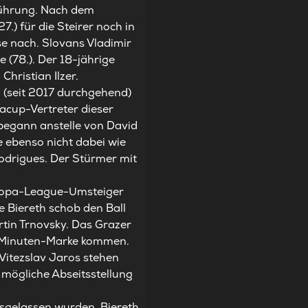
 Führung. Nach dem
.) für die Steirer noch in
se nach. Slovans Vladimir
 (78.). Der 18-jährige
hristian Ilzer.
 (seit 2017 durchgehend)
pacup-Vertreter dieser
e begann anstelle von David
e ebenso nicht dabei wie
odrigues. Der Stürmer mit
uropa-League-Umsteiger
e Biereth schob den Ball
tin Trnovsky. Das Grazer
hn-Minuten-Marke kommen.
Vitezslav Jaros stehen
 mögliche Abseitsstellung
sgelassen wurden. Biereth