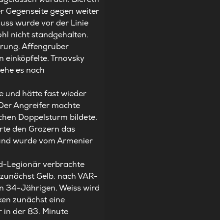
der Gegenseite gegen weiter
luss wurde vor der Linie
ohl nicht standgehalten.
hrung. Affengruber
 einköpfelte. Trnovsky
 ehe es nach
 und hätte fast wieder
 Der Angreifer machte
schen Doppelsturm bildete.
erte den Grazern das
l und wurde vom Armenier
nd-Legionär verbrachte
s zunächst Gelb, nach VAR-
n 34-Jährigen. Weiss wird
ken zunächst eine
 in der 83. Minute