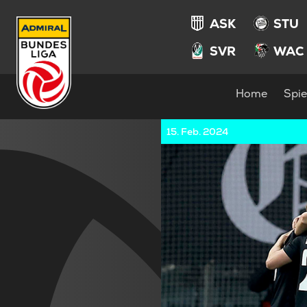
ASK
STU
SVR
WAC
Home
Spie
15. Feb. 2024