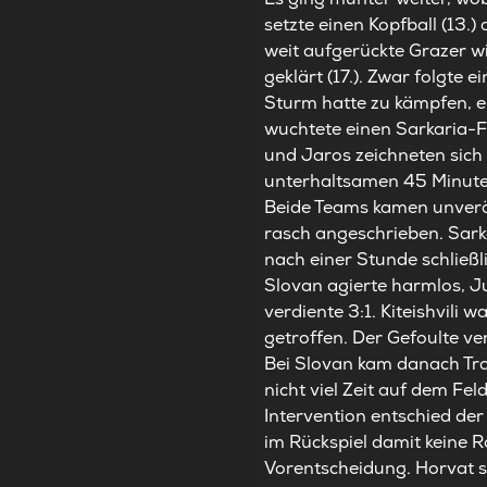
setzte einen Kopfball (13.
weit aufgerückte Grazer wi
geklärt (17.). Zwar folgte 
Sturm hatte zu kämpfen, e
wuchtete einen Sarkaria-F
und Jaros zeichneten sich
unterhaltsamen 45 Minuten
Beide Teams kamen unverän
rasch angeschrieben. Sarka
nach einer Stunde schließl
Slovan agierte harmlos, Ju
verdiente 3:1. Kiteishvil
getroffen. Der Gefoulte ve
Bei Slovan kam danach Tra
nicht viel Zeit auf dem F
Intervention entschied d
im Rückspiel damit keine 
Vorentscheidung. Horvat sc