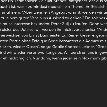
 der FB-Teamspieler.Die Zukunft des Taktgebers, der aus s
ucht ist, war - zumindest medial - ein Thema. Er fhle sich 
inmal mehr. "Aber wenn ein Angebot kommt, werden wir un
 zu einem guten Verein ins Ausland zu gehen." Ein solches A
rein muss Interesse bekunden, Peter Zulj zu kaufen. Dann we
Spieler des Jahres, wir werden ihn nicht verschenken."Ande
nerwechsel von Ernst Baumeister zu Reiner Geyer ergebni
en Partie ohne Erfolg in Serie berwintert die Admira mit 
rloren, wieder Oasch", sagte Goalie Andreas Leitner. "Groe 
sind wir wieder verantwortungslos. Wir zerstren uns in gewi
er eh nicht mglich. Nur dann, wenn jeder sein Maximum gibt,