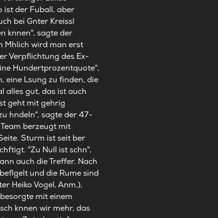
ist der Fuball, aber
uch bei Gnter Kreissl
en knnen", sagte der
 Mhlich wird man erst
er Verpflichtung des Ex-
eine Hundertprozentquote",
, eine Lsung zu finden, die
alles gut, das ist auch
st geht mit gehrig
zu hndeln", sagte der 47-
s Team berzeugt mit
ite. Sturm ist seit ber
tigt. "Zu Null ist schn",
dann auch die Treffer. Nach
s beflgelt und die Rume sind
er Heiko Vogel, Anm.),
j besorgte mit einem
isch knnen wir mehr, das