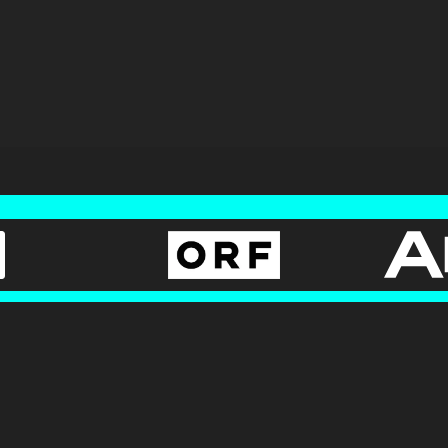
AGB
BUNDESLIGA.AT
Datenschutz
2LIGA.AT
OEFBL.AT