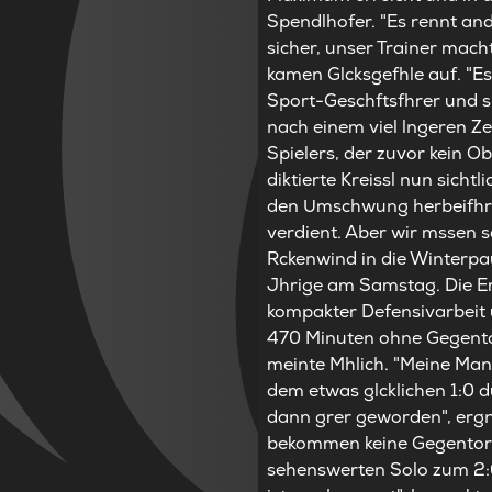
Spendlhofer. "Es rennt and
sicher, unser Trainer macht
kamen Glcksgefhle auf. "Es 
Sport-Geschftsfhrer und 
nach einem viel lngeren Ze
Spielers, der zuvor kein O
diktierte Kreissl nun sich
den Umschwung herbeifhrt, 
verdient. Aber wir mssen s
Rckenwind in die Winterpau
Jhrige am Samstag. Die Erg
kompakter Defensivarbeit u
470 Minuten ohne Gegentor,
meinte Mhlich. "Meine Mann
dem etwas glcklichen 1:0 du
dann grer geworden", ergnz
bekommen keine Gegentore. 
sehenswerten Solo zum 2:0 