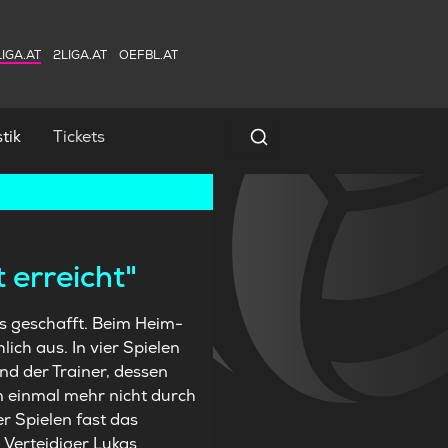
IGA.AT
2LIGA.AT
OEFBL.AT
tik
Tickets
Spielersuche
 erreicht"
s geschafft. Beim Heim-
ch aus. In vier Spielen
nd der Trainer, dessen
n einmal mehr nicht durch
r Spielen fast das
 Verteidiger Lukas