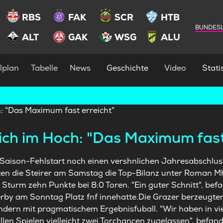
RBS
FAK
SCR
HTB
BUNDESL
ALT
GAK
WSG
ALU
lplan
Tabelle
News
Geschichte
Video
Statis
ich im Hoch: "Das Maximum fast
Saison-Fehlstart noch einen vershnlichen Jahresabschlus
en die Steirer am Samstag die Top-Bilanz unter Roman Mhli
 Sturm zehn Punkte bei 8:0 Toren. "Ein guter Schnitt", befa
by am Sonntag Platz fnf innehatte.Die Grazer berzeugte
ondern mit pragmatischem Ergebnisfuball. "Wir haben in vie
len Spielen vielleicht zwei Torchancen zugelassen", befand