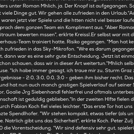
ers unter Roman Mhlich, ja. Der Knopf ist aufgegangen. So 
 viele Dinge gut. Wir gehen alle zufrieden in den Urlaub."A
waren jetzt vier Spiele und die htten nicht viel besser lauf
sprach dem ganzen Team ein Kompliment aus. "Aber Roman
itraum bewerten mssen", erklrte Kreissl.Er selbst war mit d
berhaus-Team trainiert hatte, Risiko gegangen. "Man hat k
tlich zufrieden in das Sky-Mikrofon. "Wre es darum gegangen
dann war es eine sehr gute Entscheidung. Jetzt ist einmal 
chon schauen, dass wir in dieser Art weitertun."Mhlich selb
se. "Ich habe immer gesagt, ich traue mir zu, Sturm Graz 
ebnisse - 2:0, 3:0, 0:0, 3:0 - geben ihm bisher recht. Da
nd hat nun auch manch gnstigen Spielverlauf auf seiner Se
 Goalie Jrg Siebenhandl fehlerfrei und oftmals unterbeschf
schaft ist geduldig geblieben."In der zweiten Hlfte fielen 
rch Fabian Koch fiel vieles leichter. "Das erste Tor hat un
te Spendlhofer. "Wir stehen kompakt, etwas tiefer (als unt
Natrlich gibt uns das Sicherheit", erklrte Koch. Peter Zul
die Vorentscheidung. "Wir sind defensiv sehr gut, spieler