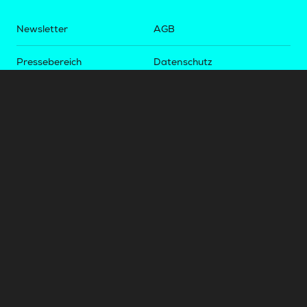
Newsletter
AGB
Pressebereich
Datenschutz
Impressum
BUNDESLIGA.AT
2LIGA.AT
OEFBL.AT
Fotos copyright by
©
2026
Österreichische Fußball-Bundesliga. Alle Rechte vorbehalten.