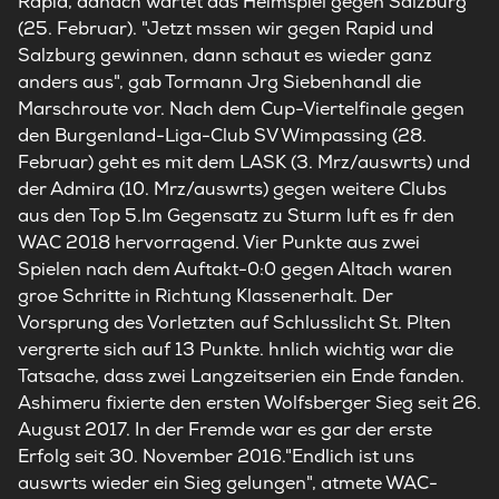
Rapid, danach wartet das Heimspiel gegen Salzburg
(25. Februar). "Jetzt mssen wir gegen Rapid und
Salzburg gewinnen, dann schaut es wieder ganz
anders aus", gab Tormann Jrg Siebenhandl die
Marschroute vor. Nach dem Cup-Viertelfinale gegen
den Burgenland-Liga-Club SV Wimpassing (28.
Februar) geht es mit dem LASK (3. Mrz/auswrts) und
der Admira (10. Mrz/auswrts) gegen weitere Clubs
aus den Top 5.Im Gegensatz zu Sturm luft es fr den
WAC 2018 hervorragend. Vier Punkte aus zwei
Spielen nach dem Auftakt-0:0 gegen Altach waren
groe Schritte in Richtung Klassenerhalt. Der
Vorsprung des Vorletzten auf Schlusslicht St. Plten
vergrerte sich auf 13 Punkte. hnlich wichtig war die
Tatsache, dass zwei Langzeitserien ein Ende fanden.
Ashimeru fixierte den ersten Wolfsberger Sieg seit 26.
August 2017. In der Fremde war es gar der erste
Erfolg seit 30. November 2016."Endlich ist uns
auswrts wieder ein Sieg gelungen", atmete WAC-