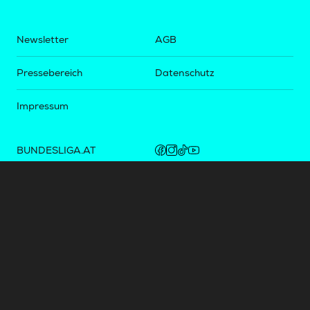
Newsletter
AGB
Pressebereich
Datenschutz
Impressum
BUNDESLIGA.AT
2LIGA.AT
OEFBL.AT
Fotos copyright by
©
2026
Österreichische Fußball-Bundesliga. Alle Rechte vorbehalten.