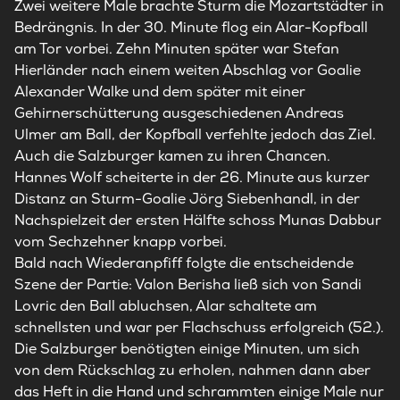
Zwei weitere Male brachte Sturm die Mozartstädter in
Bedrängnis. In der 30. Minute flog ein Alar-Kopfball
am Tor vorbei. Zehn Minuten später war Stefan
Hierländer nach einem weiten Abschlag vor Goalie
Alexander Walke und dem später mit einer
Gehirnerschütterung ausgeschiedenen Andreas
Ulmer am Ball, der Kopfball verfehlte jedoch das Ziel.
Auch die Salzburger kamen zu ihren Chancen.
Hannes Wolf scheiterte in der 26. Minute aus kurzer
Distanz an Sturm-Goalie Jörg Siebenhandl, in der
Nachspielzeit der ersten Hälfte schoss Munas Dabbur
vom Sechzehner knapp vorbei.
Bald nach Wiederanpfiff folgte die entscheidende
Szene der Partie: Valon Berisha ließ sich von Sandi
Lovric den Ball abluchsen, Alar schaltete am
schnellsten und war per Flachschuss erfolgreich (52.).
Die Salzburger benötigten einige Minuten, um sich
von dem Rückschlag zu erholen, nahmen dann aber
das Heft in die Hand und schrammten einige Male nur