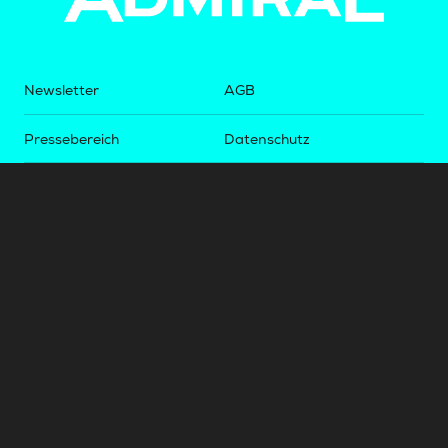
Newsletter
AGB
Pressebereich
Datenschutz
Impressum
BUNDESLIGA.AT
2LIGA.AT
OEFBL.AT
Fotos copyright by