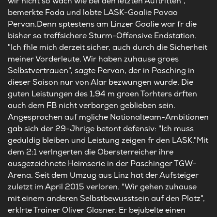
wir nicht so wach wie bei den letzten Auftritten",
bemerkte Foda und lobte LASK-Goalie Pavao
Pervan.Denn sptestens am Linzer Goalie war fr die
bisher so treffsichere Sturm-Offensive Endstation.
"Ich fhle mich derzeit sicher, auch durch die Sicherheit
meiner Vorderleute. Wir haben zuhause groes
Selbstvertrauen", sagte Pervan, der in Pasching in
dieser Saison nur von Alar bezwungen wurde. Die
guten Leistungen des 1,94 m groen Torhters drften
auch dem FB nicht verborgen geblieben sein.
Angesprochen auf mgliche Nationalteam-Ambitionen
gab sich der 29-Jhrige betont defensiv: "Ich muss
geduldig bleiben und Leistung zeigen fr den LASK."Mit
dem 2:1 verlngerten die Obersterreicher ihre
ausgezeichnete Heimserie in der Paschinger TGW-
Arena. Seit dem Umzug aus Linz hat der Aufsteiger
zuletzt im April 2015 verloren. "Wir gehen zuhause
mit einem anderen Selbstbewusstsein auf den Platz",
erklrte Trainer Oliver Glasner. Er bejubelte einen