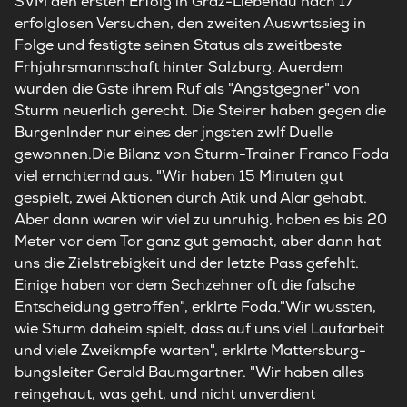
SVM den ersten Erfolg in Graz-Liebenau nach 17
erfolglosen Versuchen, den zweiten Auswrtssieg in
Folge und festigte seinen Status als zweitbeste
Frhjahrsmannschaft hinter Salzburg. Auerdem
wurden die Gste ihrem Ruf als "Angstgegner" von
Sturm neuerlich gerecht. Die Steirer haben gegen die
Burgenlnder nur eines der jngsten zwlf Duelle
gewonnen.Die Bilanz von Sturm-Trainer Franco Foda
viel ernchternd aus. "Wir haben 15 Minuten gut
gespielt, zwei Aktionen durch Atik und Alar gehabt.
Aber dann waren wir viel zu unruhig, haben es bis 20
Meter vor dem Tor ganz gut gemacht, aber dann hat
uns die Zielstrebigkeit und der letzte Pass gefehlt.
Einige haben vor dem Sechzehner oft die falsche
Entscheidung getroffen", erklrte Foda."Wir wussten,
wie Sturm daheim spielt, dass auf uns viel Laufarbeit
und viele Zweikmpfe warten", erklrte Mattersburg-
bungsleiter Gerald Baumgartner. "Wir haben alles
reingehaut, was geht, und nicht unverdient