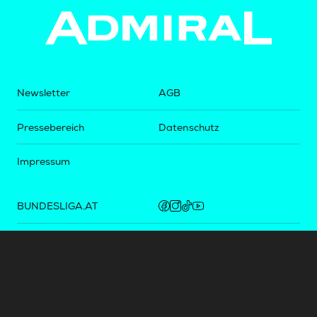
Newsletter
AGB
Pressebereich
Datenschutz
Impressum
BUNDESLIGA.AT
2LIGA.AT
OEFBL.AT