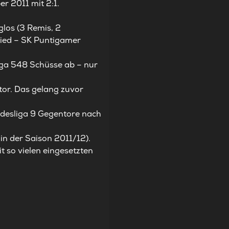
er 2011 mit 2:1.
glos (3 Remis, 2
 Ried – SK Puntigamer
iga 548 Schüsse ab – nur
ntor. Das gelang zuvor
ndesliga 9 Gegentore nach
in der Saison 2011/12).
t so vielen eingesetzten