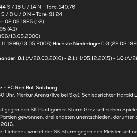
44 S / 18 U / 14 N – Tore: 140:76
 S / 8 U / 0 N – Tore: 91:24
r:
02.08.1995 (1:2)
95 (4:1)
.1996/13.05.2006)
6.11.1996/13.05.2006)
Höchste Niederlage:
0:3 (22.03.199
-
nander: 0:1
(A/20.03.2016) -
2:1
(H/05.12.2015) -
1:0
(A/2
 - FC Red Bull Salzburg
 Uhr, Merkur Arena (live bei Sky), Schiedsrichter Harald 
ist gegen den SK Puntigamer Sturm Graz seit sieben Spie
 Partien gewonnen, drei endeten unentschieden, darunter a
 2016.
az-Liebenau wartet der SK Sturm gegen den Meister seit ne