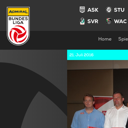
ASK
STU
SVR
WAC
Home
Spie
21. Juli 2016