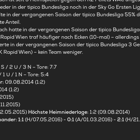
eder in der tipico Bundesliga noch in der Sky Go Ersten Lig
lte in der vergangenen Saison der tipico Bundesliga 55% d
e Anteil.
h hatte in der vergangenen Saison der tipico Bundesliga 
Rapid Wien traf häufiger nach Ecken (10-mal) – allerdings
ierte in der vergangenen Saison der tipico Bundesliga 3 G
K Rapid Wien) – kein Team weniger.
 S / 2 U / 3 N – Tore: 7:7
/ 1 U / 1 N – Tore: 5:4
r:
09.08.2014 (1:2)
14 (1:2)
.2015)
.11.2015)
02.05.2015)
Höchste Heimniederlage:
1:2 (09.08.2014)
nander: 1:1
(H/07.05.2016) -
0:1
(A/01.03.2016) -
2:1
(H/21.