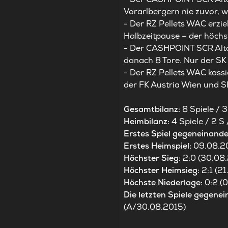
Vorarlbergern nie zuvor, w
- Der RZ Pellets WAC erzie
Halbzeitpause – der höchst
- Der CASHPOINT SCR Altac
danach 8 Tore. Nur der SK 
- Der RZ Pellets WAC kass
der FK Austria Wien und S
Gesamtbilanz:
8 Spiele / 3
Heimbilanz:
4 Spiele / 2 S 
Erstes Spiel gegeneinande
Erstes Heimspiel:
09.08.20
Höchster Sieg:
2:0 (30.08
Höchster Heimsieg:
2:1 (21
Höchste Niederlage:
0:2 (
Die letzten Spiele gegenei
(A/30.08.2015)