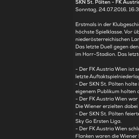
SKN St. Pölten - FK Austr
Sonntag, 24.07.2016, 16:3
Erstmals in der Klubgeschi
höchste Spielklasse. Vor ü
niederösterreichischen La
Das letzte Duell gegen de
im Horr-Stadion. Das letz
- Der FK Austria Wien ist s
letzte Auftaktspielniederl
- Der SKN St. Pölten holt
eigenem Publikum holten di
- Der FK Austria Wien war
Die Wiener erzielten dabei
- Der SKN St. Pölten feier
Sky Go Ersten Liga.
- Der FK Austria Wien schl
Flanken waren die Wiener 