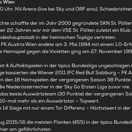
ia Wien
0 Uhr, NV Arena (live bei Sky und ORF eins), Schiedsricht
chte schaffte der im Jahr 2000 gegründete SKN St. Pölten 
ber 22 Jahren war mir dem VSE St. Pölten zuletzt ein Klub
ndeshauptstadt in der heimischen Topliga vertreten.
n FK Austria Wien endete am 3. Mai 1994 mit einem 1:0-Erf
te Heimspiel gegen die Violetten ging am 27. November 199
eit 4 Auftaktspielen in der tipico Bundesliga ungeschlagen 
age kassierten die Wiener 2011 (FC Red Bull Salzburg – FK A
e in den 18 Heimspielen der vergangenen Saison 38 Punkte.
e Niederösterreicher in der Sky Go Ersten Liga zuvor nie.
 das beste Auswärtsteam (30 Punkte) der vergangenen Sais
 10-mal mehr als ein Auswärtstor – Topwert.
te 14 Siege mit nur einem Tor Differenz – Höchstwert in d
ug 2015/16 die meisten Flanken (455) in der tipico Bundesl
hier am gefährlichsten.