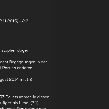
2.11.2015)
- 2:3
ristopher Jäger
 acht Begegnungen in der
ei Partien endeten
gust 2014 mit 1:2
Z Pellets immer. In diesen
figer als 1-mal (2:1).
schlagen. Das gelang den