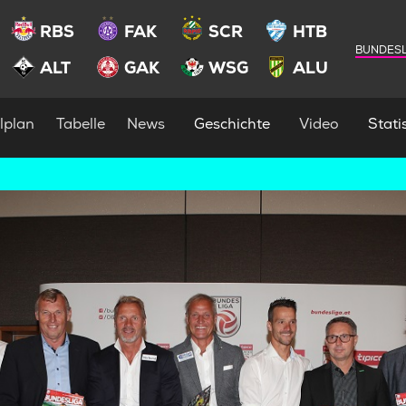
RBS
FAK
SCR
HTB
BUNDESL
ALT
GAK
WSG
ALU
lplan
Tabelle
News
Geschichte
Video
Statis