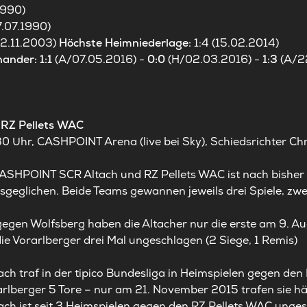
1990)
7.07.1990)
02.11.2003)
Höchste Heimniederlage:
1:4 (15.02.2014)
nander: 1:1
(A/07.05.2016) -
0:0
(H/02.03.2016) -
1:3
(A/2
RZ Pellets WAC
0 Uhr, CASHPOINT Arena (live bei Sky), Schiedsrichter Ch
CASHPOINT SCR Altach und RZ Pellets WAC ist nach bisher
usgeglichen. Beide Teams gewannen jeweils drei Spiele, zw
gegen Wolfsberg haben die Altacher nur die erste am 9. Au
ie Vorarlberger drei Mal ungeschlagen (2 Siege, 1 Remis)
 traf in der tipico Bundesliga in Heimspielen gegen den R
rarlberger 5 Tore – nur am 21. November 2015 trafen sie häu
h ist seit 3 Heimspielen gegen den RZ Pellets WAC unge