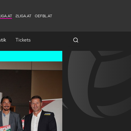
IGA.AT
2LIGA.AT
OEFBL.AT
tik
Tickets
Spielersuche