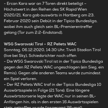
-
Ercan Kara war an 7 Toren direkt beteiligt –
Höchstwert in den Reihen des SK Rapid Wien
2020/21. Kara gab auswärts in Hartberg am 23.
Februar 2020 sein Debüt in der Tipico Bundesliga,
wobei ihm auch gleich sein BL-Premierentreffer
gelang (Tor zum 2:2-Endstand).
WSG Swarovski Tirol
–
RZ Pellets WAC
Sonntag, 06.12.2020, 14:30 Uhr, Tivoli Stadion Tirol
(live bei Sky), Schiedsrichter noch offen
-
Die WSG Swarovski Tirol ist in der Tipico Bundesliga
gegen den RZ Pellets WAC ungeschlagen (ein Sieg, ein
Remis). Gegen alle anderen Teams wurde zumindest
ein Spiel verloren.
-
Der RZ Pellets WAC traf in der Tipico Bundesliga 10
Auswärtsspiele in Folge (21 Tore). Eine längere
Auswärtstorserie legte der WAC nur in seinen BL-
Anfängen hin, als in den ersten 16 Auswärtsspielen
stets getroffen wurde (insgesamt 26-mal).