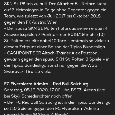
SKN St. Pölten zu null. Der Altacher BL-Rekord steht
auf 3 Heimsiegen in Folge ohne Gegentor gegen ein
Team, wie zuletzt von Juli 2017 bis Oktober 2018
gegen den FK Austria Wien.
-
Der spusu SKN St. Pölten holte aus seinen ersten 4
Auswärtsspielen 7 Punkte – nur 2018/19 mehr (10).
St. Pölten erzielte dabei 10 Tore – erstmals so viele zu
diesem Zeitpunt einer Saison der Tipico Bundesliga.
-
CASHPOINT SCR Altach-Trainer Alex Pastoor
gewann gegen den spusu SKN St. Pölten 3 Spiele – in
der Tipico Bundesliga sonst nur gegen die WSG
Swarovski Tirol so viele.
FC Flyeralarm Admira
– Red Bull Salzburg
Samstag, 05.12.2020, 17:00 Uhr, BSFZ-Arena (live
bei Sky), Schiedsrichter noch offen
-
Der FC Red Bull Salzburg ist in der Tipico Bundesliga
seit 10 Spielen gegen den FC Flyeralarm Admira
ungeschlagen (6 Siege, 4 Remis).