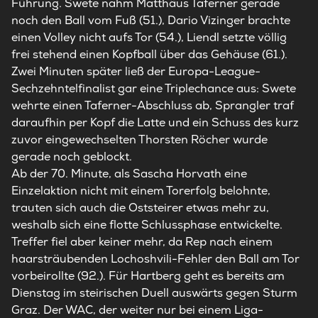
Führung. Swete nahm Matthäus Taferner gerade
noch den Ball vom Fuß (51.), Dario Vizinger brachte
einen Volley nicht aufs Tor (54.), Liendl setzte völlig
frei stehend einen Kopfball über das Gehäuse (61.).
Zwei Minuten später ließ der Europa-League-
Sechzehntelfinalist gar eine Triplechance aus: Swete
wehrte einen Taferner-Abschluss ab, Sprangler traf
daraufhin per Kopf die Latte und ein Schuss des kurz
zuvor eingewechselten Thorsten Röcher wurde
gerade noch geblockt.
Ab der 70. Minute, als Sascha Horvath eine
Einzelaktion nicht mit einem Torerfolg belohnte,
trauten sich auch die Oststeirer etwas mehr zu,
weshalb sich eine flotte Schlussphase entwickelte.
Treffer fiel aber keiner mehr, da Rep nach einem
haarsträubenden Lochoshvili-Fehler den Ball am Tor
vorbeirollte (92.). Für
Hartberg
geht es bereits am
Dienstag im steirischen Duell auswärts gegen Sturm
Graz. Der WAC, der weiter nur bei einem Liga-