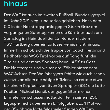
hinaus
Der WAC ist auch im zweiten Fußball-Bundesligaspiel
im Jahr 2021 sieg- und torlos geblieben. Nach dem
0:0 in der Nachtragspartie gegen Sturm Graz am
vergangenen Sonntag kamen die Kärntner auch am
Samstag im Heimduell der 13. Runde mit dem
TSV
Hartberg
über ein torloses Remis nicht hinaus.
Immerhin schob sich die Truppe von Coach Ferdinand
Feldhofer an WSG Tirol vorbei auf Rang fünf, die
Tiroler sind erst am Sonntag beim LASK zu Gast.
Die
Hartberger
sind weiter drei Zähler hinter dem
WAC Achter. Den
Wolfsbergern
fehlte wie auch schon
zuletzt vor allem die nötige Effizienz, so rettete etwa
bei einem Kopfball von Sven Sprangler (63.) die Latte.
Kapitän Michael Liendl, der gegen Sturm einen
Elfmeter verschossen hatte, durfte in seinem 250.
Ligaspiel nicht über einen Erfolg jubeln. 134 Mal war
der 35-jährige Mittelfeldspieler für den WAC im