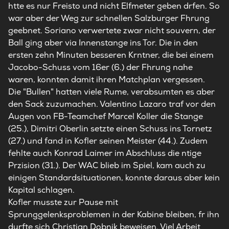
htte es nur Freisto und nicht Elfmeter geben drfen. So
war aber der Weg zur schnellen Salzburger Fhrung
geebnet. Soriano verwertete zwar nicht souvern, der
Ball ging aber via Innenstange ins Tor. Die in den
ersten zehn Minuten besseren Krntner, die bei einem
Jacobo-Schuss vom 16er (6.) der Fhrung nahe
waren, konnten damit ihren Matchplan vergessen.
Die "Bullen" hatten viele Rume, verabsumten es aber
den Sack zuzumachen. Valentino Lazaro traf vor den
Augen von FB-Teamchef Marcel Koller die Stange
(25.), Dimitri Oberlin setzte einen Schuss ins Tornetz
(27.) und fand in Kofler seinen Meister (44.). Zudem
fehlte auch Konrad Laimer im Abschluss die ntige
Przision (31.). Der WAC blieb im Spiel, kam auch zu
einigen Standardsituationen, konnte daraus aber kein
Kapital schlagen.
Kofler musste zur Pause mit
Sprunggelenksproblemen in der Kabine bleiben, fr ihn
durfte sich Christian Dobnik beweisen. Viel Arbeit