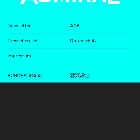
Newsletter
AGB
Pressebereich
Datenschutz
Impressum
BUNDESLIGA.AT
2LIGA.AT
OEFBL.AT
Fotos copyright by