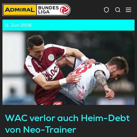
Spielersuc
11. Juni 2018
WAC verlor auch Heim-Debt
von Neo-Trainer