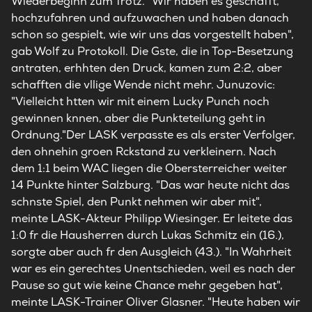
Wiederbeginn zum Trotz. "Wir haben es geschafft,
hochzufahren und aufzuwachen und haben danach
schon so gespielt, wie wir uns das vorgestellt haben",
gab Wolf zu Protokoll. Die Gste, die in Top-Besetzung
antraten, erhhten den Druck, kamen zum 2:2, aber
schafften die vllige Wende nicht mehr. Junuzovic:
"Vielleicht htten wir mit einem Lucky Punch noch
gewinnen knnen, aber die Punkteteilung geht in
Ordnung."Der LASK verpasste es als erster Verfolger,
den ohnehin groen Rckstand zu verkleinern. Nach
dem 1:1 beim WAC liegen die Obersterreicher weiter
14 Punkte hinter Salzburg. "Das war heute nicht das
schnste Spiel, den Punkt nehmen wir aber mit",
meinte LASK-Akteur Philipp Wiesinger. Er leitete das
1:0 fr die Hausherren durch Lukas Schmitz ein (16.),
sorgte aber auch fr den Ausgleich (43.). "In Wahrheit
war es ein gerechtes Unentschieden, weil es nach der
Pause so gut wie keine Chance mehr gegeben hat",
meinte LASK-Trainer Oliver Glasner. "Heute haben wir