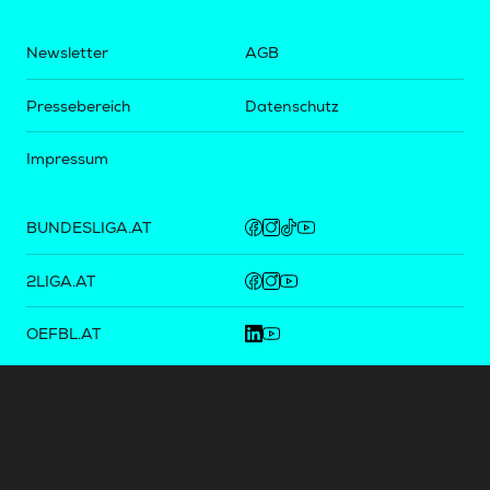
Newsletter
AGB
Pressebereich
Datenschutz
Impressum
BUNDESLIGA.AT
2LIGA.AT
OEFBL.AT
Fotos copyright by
©
2026
Österreichische Fußball-Bundesliga. Alle Rechte vorbehalten.