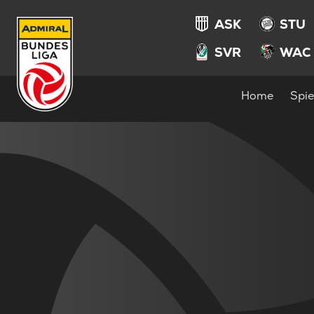
ASK
STU
SVR
WAC
Home
Spie