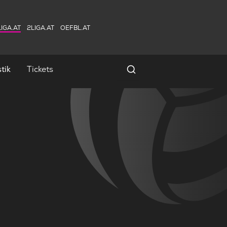
IGA.AT
2LIGA.AT
OEFBL.AT
tik
Tickets
Spielersuche