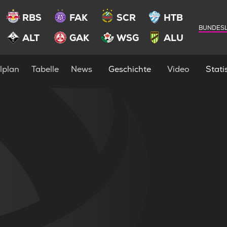
RBS
FAK
SCR
HTB
BUNDESL
ALT
GAK
WSG
ALU
lplan
Tabelle
News
Geschichte
Video
Statis