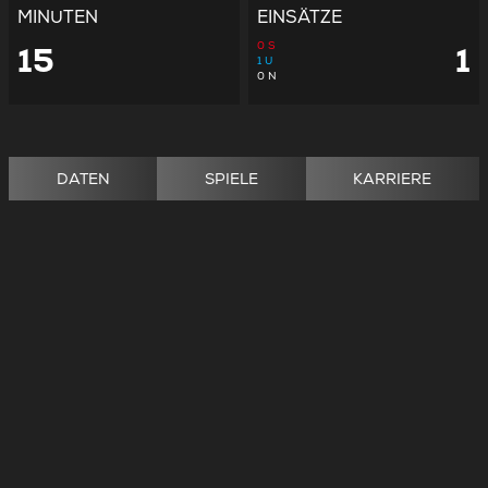
MINUTEN
EINSÄTZE
0
S
15
1
1
U
0
N
DATEN
SPIELE
KARRIERE