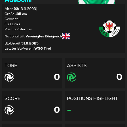
Alter
:
22
(*3.9.2003)
Größe
:
195 cm
Gewicht
:
-
Fuß
:
Links
Position
:
Stürmer
Nationalität
:
Vereinigtes Königreich
BL-Debüt
:
31.8.2025
Letzter BL-Verein
:
WSG Tirol
TORE
ASSISTS
0
0
SCORE
POSITIONS HIGHLIGHT
0
-