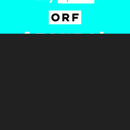
Newsletter
AGB
Pressebereich
Datenschutz
Impressum
BUNDESLIGA.AT
2LIGA.AT