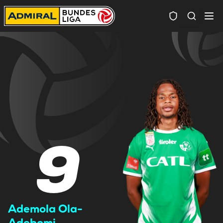
Spielersuc
9
Ademola Ola-
Adebomi