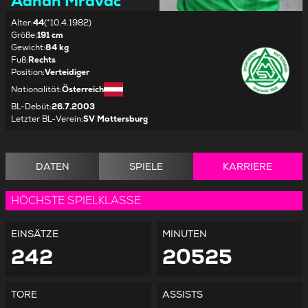
Adnan Mravac
Alter
:
44
(*10.4.1982)
Größe
:
191 cm
Gewicht
:
84 kg
Fuß
:
Rechts
Position
:
Verteidiger
Nationalität
:
Österreich
BL-Debüt
:
26.7.2003
Letzter BL-Verein
:
SV Mattersburg
DATEN
SPIELE
KARRIERE
HÖCHSTE SPIELKLASSE
EINSÄTZE
MINUTEN
242
20525
TORE
ASSISTS