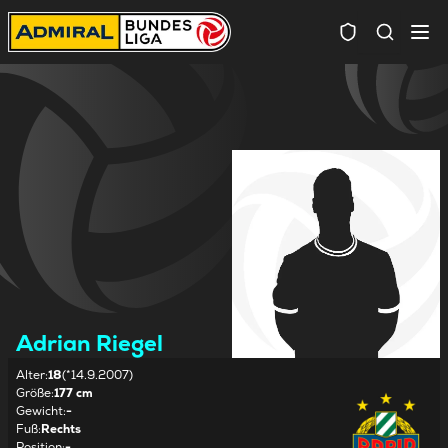
Spielersuc
Adrian Riegel
Alter
:
18
(*14.9.2007)
Größe
:
177 cm
Gewicht
:
-
Fuß
:
Rechts
Position
:
-