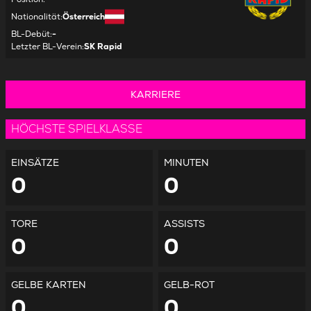
Nationalität
:
Österreich
BL-Debüt
:
-
Letzter BL-Verein
:
SK Rapid
KARRIERE
HÖCHSTE SPIELKLASSE
EINSÄTZE
MINUTEN
0
0
TORE
ASSISTS
0
0
GELBE KARTEN
GELB-ROT
0
0