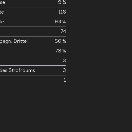
se
9 %
te
116
te
64 %
74
gegn. Drittel
50 %
73 %
3
 des Strafraums
3
1