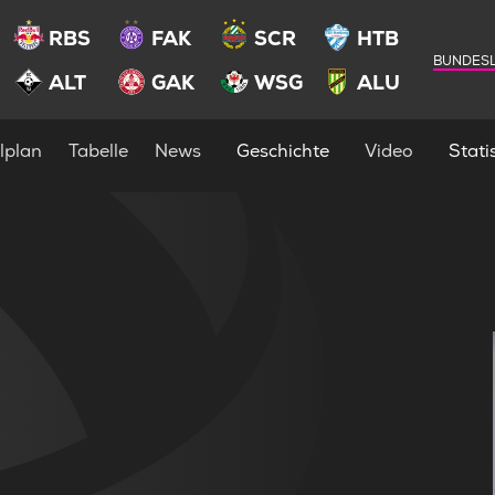
RBS
FAK
SCR
HTB
BUNDESL
ALT
GAK
WSG
ALU
lplan
Tabelle
News
Geschichte
Video
Statis