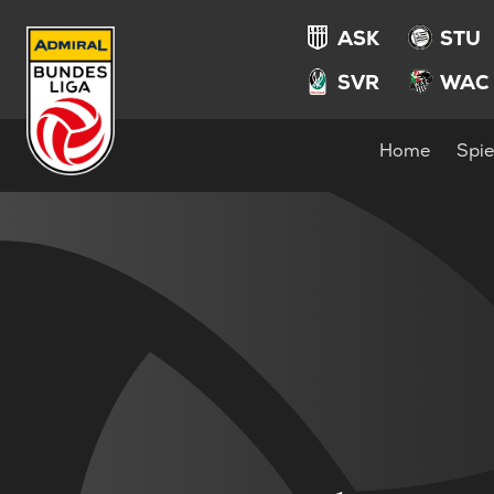
ASK
STU
SVR
WAC
Home
Spie