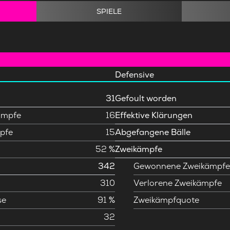
SPIELE
Defensive
31
Gefoult worden
ämpfe
16
Effektive Klärungen
pfe
15
Abgefangene Bälle
52 %
Zweikämpfe
342
Gewonnene Zweikämpf
310
Verlorene Zweikämpfe
se
91 %
Zweikämpfquote
32