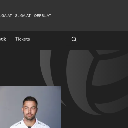
IGA.AT
2LIGA.AT
OEFBL.AT
tik
Tickets
Spielersuche