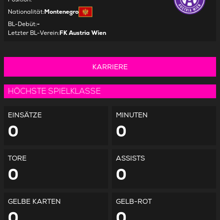
Nationalität
:
Montenegro
BL-Debüt
:
-
Letzter BL-Verein
:
FK Austria Wien
KARRIERE
HÖCHSTE SPIELKLASSE
EINSÄTZE
MINUTEN
0
0
TORE
ASSISTS
0
0
GELBE KARTEN
GELB-ROT
0
0