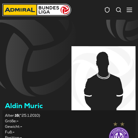
Spielersuc
Aldin Muric
Alter
:
16
(*25.1.2010)
Größe
:
-
Gewicht
:
-
Fuß
:
-
Position
:
-