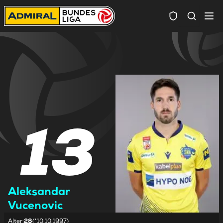
Spielersuc
13
Aleksandar
Vucenovic
Alter
:
28
(*10.10.1997)