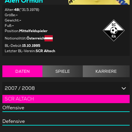
Alen Orman
Alter
:
48
(*31.5.1978)
Größe
:
-
Gewicht
:
-
Fuß
:
-
Position
:
Mittelfeldspieler
Nationalität
:
Österreich
BL-Debüt
:
15.10.1995
Letzter BL-Verein
:
SCR Altach
DATEN
SPIELE
KARRIERE
2007 / 2008
SCR ALTACH
Offensive
Defensive