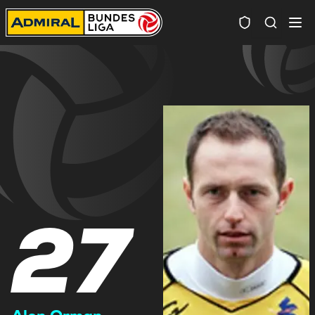
Spielersuc
27