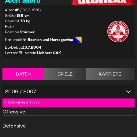
Alen Skoro
Alter
:
45
(*30.3.1981)
Größe
:
188 cm
Gewicht
:
78 kg
Fuß
:
-
Position
:
Stürmer
Nationalität
:
Bosnien und Herzegowina
BL-Debüt
:
13.7.2004
Letzter BL-Verein
:
Liebherr GAK
DATEN
SPIELE
KARRIERE
2006 / 2007
LIEBHERR GAK
Offensive
Defensive