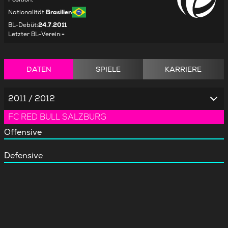
Nationalität
:
Brasilien
BL-Debüt
:
24.7.2011
Letzter BL-Verein
:
-
DATEN
SPIELE
KARRIERE
2011 / 2012
FC RED BULL SALZBURG
Offensive
Defensive