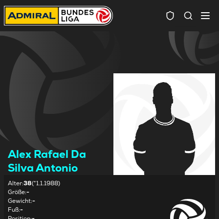
Spielersuc
Alex Rafael Da
Silva Antonio
Alter
:
38
(*1.1.1988)
Größe
:
-
Gewicht
:
-
Fuß
:
-
Position
:
-