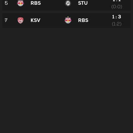
5
RBS
STU
(0:0)
1 : 3
7
KSV
RBS
(1:2)