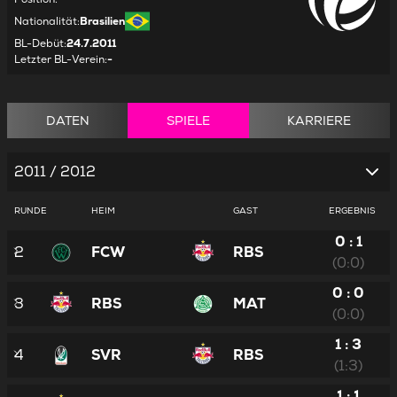
Nationalität
:
Brasilien
BL-Debüt
:
24.7.2011
Letzter BL-Verein
:
-
DATEN
SPIELE
KARRIERE
2011 / 2012
RUNDE
HEIM
GAST
ERGEBNIS
0 : 1
2
FCW
RBS
(0:0)
0 : 0
3
RBS
MAT
(0:0)
1 : 3
4
SVR
RBS
(1:3)
1 : 1