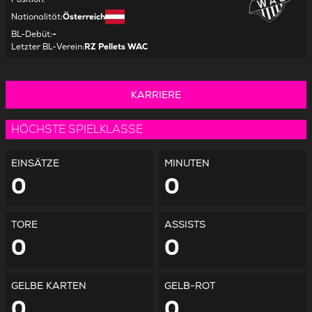
Nationalität
:
Österreich
BL-Debüt
:
-
Letzter BL-Verein
:
RZ Pellets WAC
KARRIERE
HÖCHSTE SPIELKLASSE
EINSÄTZE
MINUTEN
0
0
TORE
ASSISTS
0
0
GELBE KARTEN
GELB-ROT
0
0