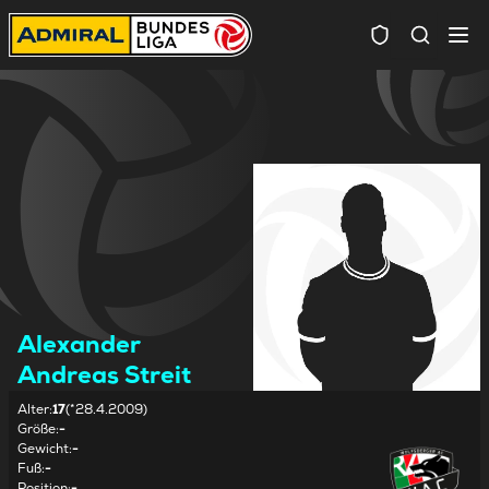
Spielersuc
Alexander
Andreas Streit
Alter
:
17
(*28.4.2009)
Größe
:
-
Gewicht
:
-
Fuß
:
-
Position
:
-