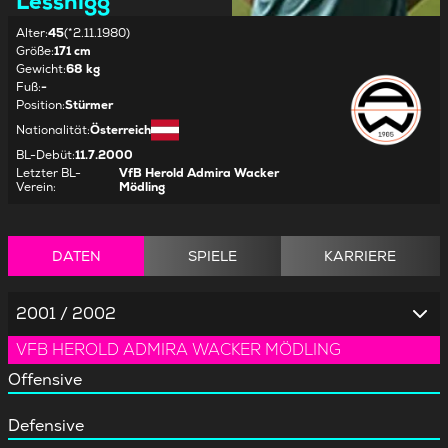
Lessnigg
Alter
:
45
(*2.11.1980)
Größe
:
171 cm
Gewicht
:
68 kg
Fuß
:
-
Position
:
Stürmer
Nationalität
:
Österreich
BL-Debüt
:
11.7.2000
Letzter BL-
VfB Herold Admira Wacker
Verein
:
Mödling
DATEN
SPIELE
KARRIERE
2001 / 2002
VFB HEROLD ADMIRA WACKER MÖDLING
Offensive
Defensive