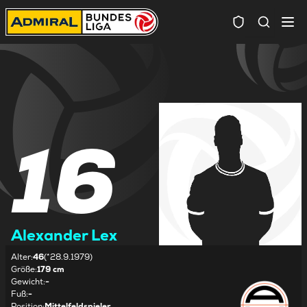
Spielersuc
16
Alexander Lex
Alter
:
46
(*28.9.1979)
Größe
:
179 cm
Gewicht
:
-
Fuß
:
-
Position
:
Mittelfeldspieler