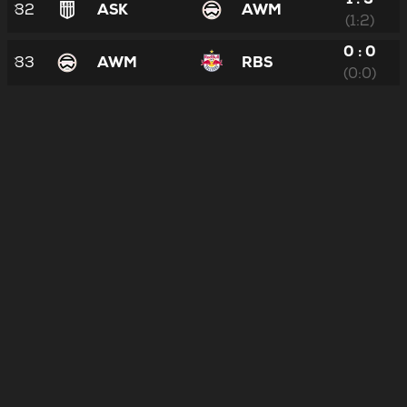
32
ASK
AWM
(1:2)
0 : 0
33
AWM
RBS
(0:0)