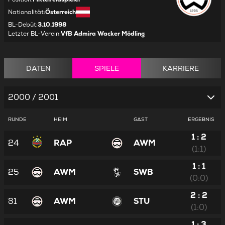
Nationalität
:
Österreich
BL-Debüt
:
3.10.1998
Letzter BL-Verein
:
VfB Admira Wacker Mödling
DATEN
SPIELE
KARRIERE
2000 / 2001
RUNDE
HEIM
GAST
ERGEBNIS
1 : 2
24
RAP
AWM
(1:1)
1 : 1
25
AWM
SWB
(0:0)
2 : 2
31
AWM
STU
(1:0)
1 : 3